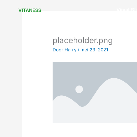
Ga
VITANESS
Vitaal Bl
naar
de
inhoud
placeholder.png
Door
Harry
/
mei 23, 2021