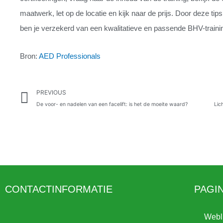
maatwerk, let op de locatie en kijk naar de prijs. Door deze t
ben je verzekerd van een kwalitatieve en passende BHV-training
Bron:
AED Professionals
Prev
PREVIOUS
De voor- en nadelen van een facelift: is het de moeite waard?
CONTACTINFORMATIE
PAGI
Webl