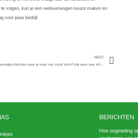
ips te volgen, kun je een weloverwogen keuze maken en
 voor jouw bedrijf.
Next
NEXT
Lichamelijke klachten waar je maar niet vanaf komt? Kijk eens naar infrarood lampen
NAS
BERICHTEN
Hoe oogmeting opt
inkjes