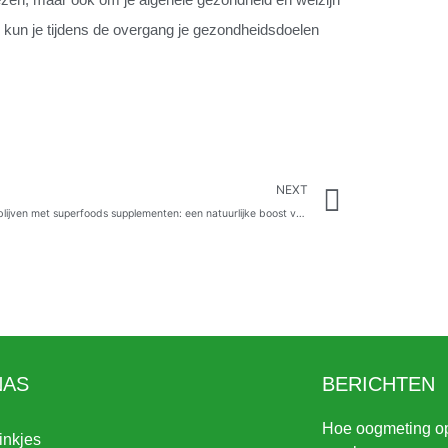
ng kun je tijdens de overgang je gezondheidsdoelen
Next
NEXT
Vitaal blijven met superfoods supplementen: een natuurlijke boost voor je gezondheid
NAS
BERICHTEN
Hoe oogmeting opt
inkjes