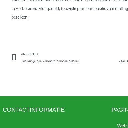
te verbeteren. Met geduld, toewijding en een positieve instelli
bereiken.
Prev
PREVIOUS
Hoe kun je een verslaafd persoon helpen?
CONTACTINFORMATIE
PAGI
Webl