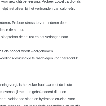
voor gewichtsbeheersing. Probeer zowel cardio- als
helpt niet alleen bij het verbranden van calorieën,
eren. Probeer stress te verminderen door
en in de natuur.
slaaptekort de eetlust en het verlangen naar
soms als honger wordt waargenomen.
 voedingsdeskundige te raadplegen voor persoonlijk
ning vergt, is het zeker haalbaar met de juiste
 levensstijl met een gebalanceerd dieet en
nt, voldoende slaap en hydratatie cruciaal voor
iezen, maar ook om je algehele gezondheid en welzijn