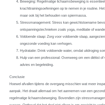
Beweging: Regelmatige lichaamsbeweging is essentieel 
krachttrainingsoefeningen op te nemen in je routine. Het 
maar ook bij het behouden van spiermassa.
Stressmanagement: Stress kan gewichtstoename bevord
ontspanningstechnieken zoals yoga, meditatie of wandel
Voldoende slaap: Zorg voor voldoende slaap, aangezien 
ongezonde voeding kan verhogen.
Hydratatie: Drink voldoende water, omdat uitdroging 
Hulp van een professional: Overweeg om een diëtist of
advies en begeleiding.
Conclusie
Hoewel afvallen tijdens de overgang misschien wat meer inspan
aanpak. Het draait allemaal om het aannemen van een gezonde
regelmatige lichaamsbeweging. Bovendien zijn stressmanageme
succes. Onthoud dat het doel niet alleen is om gewicht te verl